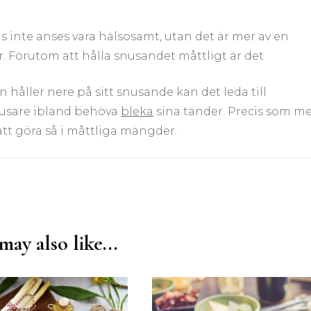
 inte anses vara hälsosamt, utan det är mer av en
 Förutom att hålla snusandet måttligt är det
 håller nere på sitt snusande kan det leda till
nusare ibland behöva
bleka
sina tänder. Precis som m
tt göra så i måttliga mängder.
ay also like...