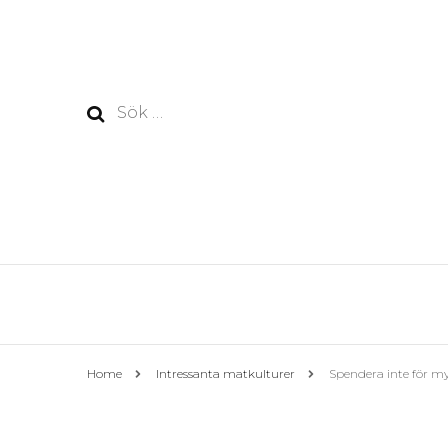
Sök
efter:
Home
Intressanta matkulturer
Spendera inte för m