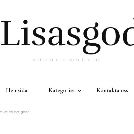
Lisasgod
Allt om mat och lite till
Hemsida
Kategorier
Kontakta oss
ycket på det goda
Intressanta matkulturer
Matlagning där hemma