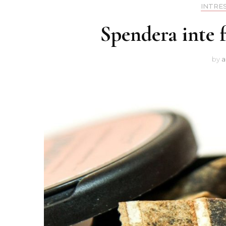
INTRE
Spendera inte 
by
a