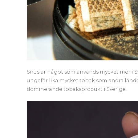
Snus är något som används mycket mer i Sve
ungefär lika mycket tobak som andra länder
dominerande tobaksprodukt i Sverige.