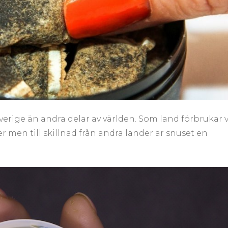
rige än andra delar av världen. Som land förbrukar v
 men till skillnad från andra länder är snuset en