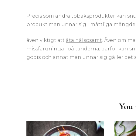
Precis som andra tobaksprodukter kan snus
produkt man unnar sig i måttliga mängder.
även viktigt att
äta hälsosamt
. Även om man
missfärgningar på tänderna, därför kan s
godis och annat man unnar sig gäller det a
Post
Navigation
You m