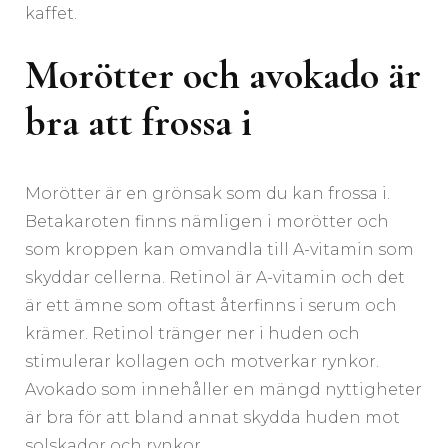
kaffet.
Morötter och avokado är
bra att frossa i
Morötter är en grönsak som du kan frossa i.
Betakaroten finns nämligen i morötter och
som kroppen kan omvandla till A-vitamin som
skyddar cellerna. Retinol är A-vitamin och det
är ett ämne som oftast återfinns i serum och
krämer. Retinol tränger ner i huden och
stimulerar kollagen och motverkar rynkor.
Avokado som innehåller en mängd nyttigheter
är bra för att bland annat skydda huden mot
solskador och rynkor.