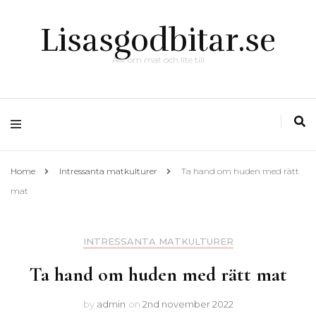
Lisasgodbitar.se
Allt om mat och lite till
Home
Intressanta matkulturer
Ta hand om huden med rätt
mat
INTRESSANTA MATKULTURER
Ta hand om huden med rätt mat
by
admin
on
2nd november 2022