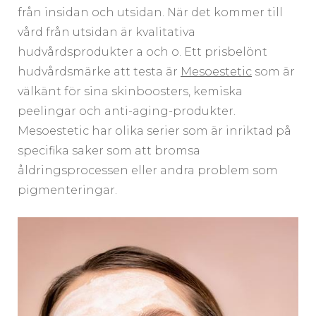
från insidan och utsidan. När det kommer till
vård från utsidan är kvalitativa
hudvårdsprodukter a och o. Ett prisbelönt
hudvårdsmärke att testa är
Mesoestetic
som är
välkänt för sina skinboosters, kemiska
peelingar och anti-aging-produkter.
Mesoestetic har olika serier som är inriktad på
specifika saker som att bromsa
åldringsprocessen eller andra problem som
pigmenteringar.