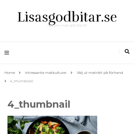
Lisasgodbitar.se
Allt om mat och lite till
Home
Intressanta matkulturer
Välj ut maträtt på förhand
4_thumbnail
4_thumbnail